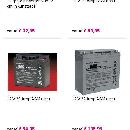
12 grote pincetten van 15
12 V 10 Amp AGM accu
cm in kunststof
€
32,95
€
59,95
vanaf
vanaf
12 V 20 Amp AGM accu
12 V 22 Amp AGM accu
€
94,95
€
105,95
vanaf
vanaf