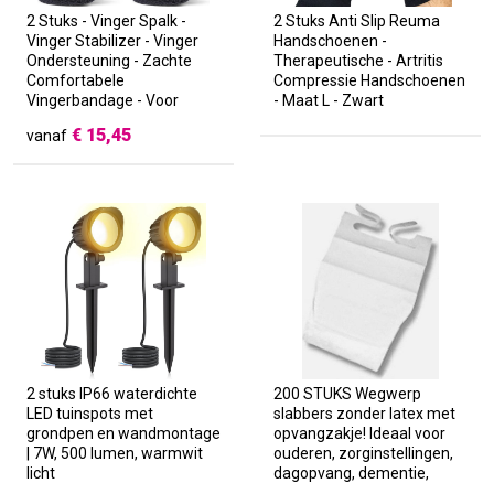
2 Stuks - Vinger Spalk -
2 Stuks Anti Slip Reuma
Vinger Stabilizer - Vinger
Handschoenen -
Ondersteuning - Zachte
Therapeutische - Artritis
Comfortabele
Compressie Handschoenen
Vingerbandage - Voor
- Maat L - Zwart
Gebroken - Verstuikte -
€
15,45
vanaf
Artritis - Tendinitis - Vinger
Ondersteuning Spalk -
Revalidatie Hulpmiddel -
Beschermende Vinger
Bandage - Zwart
2 stuks IP66 waterdichte
200 STUKS Wegwerp
LED tuinspots met
slabbers zonder latex met
grondpen en wandmontage
opvangzakje! Ideaal voor
| 7W, 500 lumen, warmwit
ouderen, zorginstellingen,
licht
dagopvang, dementie,
beperkte mobiliteit &