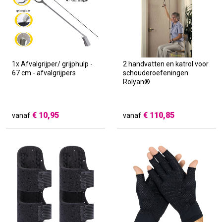
1x Afvalgrijper/ grijphulp -
2 handvatten en katrol voor
67 cm - afvalgrijpers
schouderoefeningen
Rolyan®
€
10,95
€
110,85
vanaf
vanaf