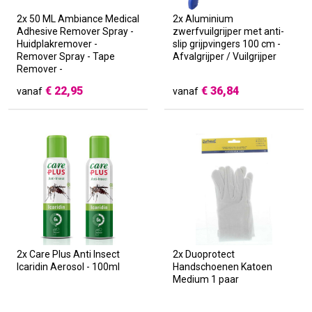
2x 50 ML Ambiance Medical
2x Aluminium
Adhesive Remover Spray -
zwerfvuilgrijper met anti-
Huidplakremover -
slip grijpvingers 100 cm -
Remover Spray - Tape
Afvalgrijper / Vuilgrijper
Remover -
Stomahulpmiddel - prijs is
€
22,95
€
36,84
vanaf
vanaf
per 2 stuks!
2x Care Plus Anti Insect
2x Duoprotect
Icaridin Aerosol - 100ml
Handschoenen Katoen
Medium 1 paar