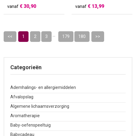
€
30,90
€
13,99
vanaf
vanaf
...
1
<<
2
3
179
180
>>
Categorieën
Ademhalings- en allergiemiddelen
Afvalopslag
Algemene lichaamsverzorging
Aromatherapie
Baby-oefenspeeltuig
Babycadeau