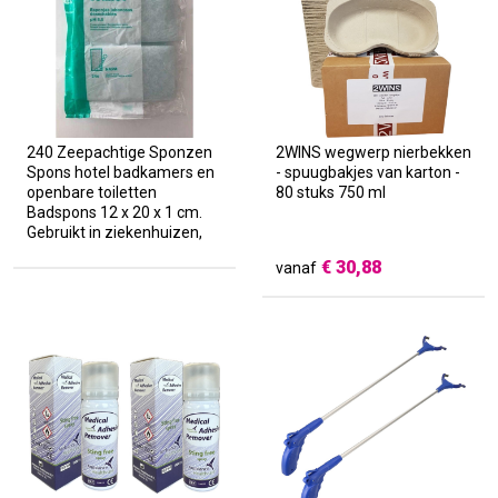
240 Zeepachtige Sponzen
2WINS wegwerp nierbekken
Spons hotel badkamers en
- spuugbakjes van karton -
openbare toiletten
80 stuks 750 ml
Badspons 12 x 20 x 1 cm.
Gebruikt in ziekenhuizen,
mensen met beperkte
€
30,88
vanaf
mobiliteit, VAKANTIE,
HOTEL, AMENITIES,
ONDERWEG, VERRE REIZEN,
CAMPING, INDE AUTO
VOOR ONDERWEG .
TATTOO