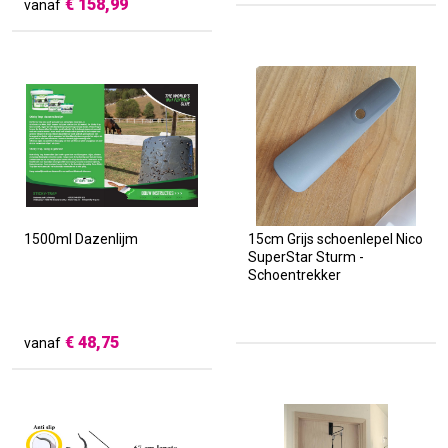
€
158,99
vanaf
1500ml Dazenlijm
15cm Grijs schoenlepel Nico
SuperStar Sturm -
Schoentrekker
€
48,75
vanaf