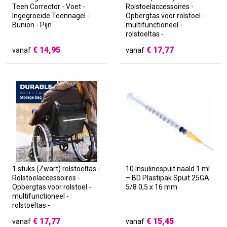
Teen Corrector - Voet -
Rolstoelaccessoires -
Ingegroeide Teennagel -
Opbergtas voor rolstoel -
Bunion - Pijn
multifunctioneel -
rolstoeltas -
multifunctioneel - voor
€
14,95
€
17,77
vanaf
vanaf
rolstoelen - Rollator
Opbergtas
1 stuks (Zwart) rolstoeltas -
10 Insulinespuit naald 1 ml
Rolstoelaccessoires -
– BD Plastipak Spuit 25GA
Opbergtas voor rolstoel -
5/8 0,5 x 16 mm
multifunctioneel -
rolstoeltas -
multifunctioneel - voor
€
17,77
€
15,45
vanaf
vanaf
rolstoelen - Rollator