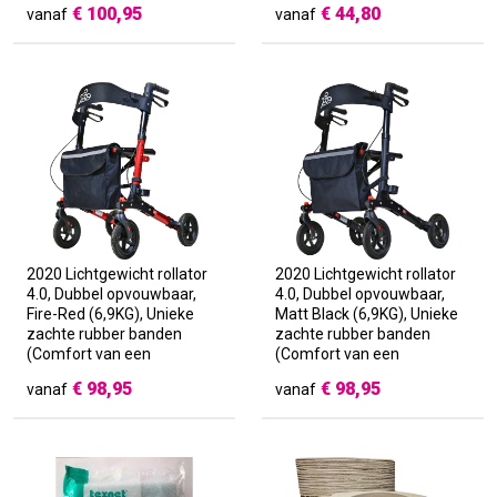
€
100,95
€
44,80
vanaf
vanaf
gehandicapten. Hygiënisch
& handig!
2020 Lichtgewicht rollator
2020 Lichtgewicht rollator
4.0, Dubbel opvouwbaar,
4.0, Dubbel opvouwbaar,
Fire-Red (6,9KG), Unieke
Matt Black (6,9KG), Unieke
zachte rubber banden
zachte rubber banden
(Comfort van een
(Comfort van een
luchtband), Zachte
luchtband), Zachte
€
98,95
€
98,95
vanaf
vanaf
comfortabele
comfortabele
duwhandvatten
duwhandvatten